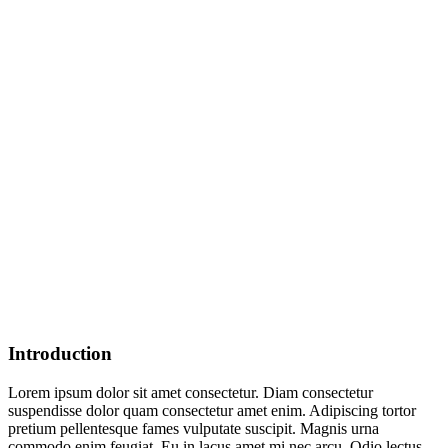
Introduction
Lorem ipsum dolor sit amet consectetur. Diam consectetur
suspendisse dolor quam consectetur amet enim. Adipiscing tortor
pretium pellentesque fames vulputate suscipit. Magnis urna
commodo enim feugiat. Eu in lacus amet mi nec arcu. Odio lectus